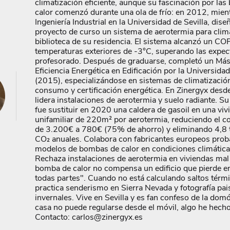
climatización eficiente, aunque su fascinación por la
calor comenzó durante una ola de frío: en 2012, mien
Ingeniería Industrial en la Universidad de Sevilla, dis
proyecto de curso un sistema de aerotermia para clima
biblioteca de su residencia. El sistema alcanzó un CO
temperaturas exteriores de -3°C, superando las expect
profesorado. Después de graduarse, completó un Más
Eficiencia Energética en Edificación por la Universida
(2015), especializándose en sistemas de climatizació
consumo y certificación energética. En Zinergyx desd
lidera instalaciones de aerotermia y suelo radiante. S
fue sustituir en 2020 una caldera de gasoil en una viv
unifamiliar de 220m² por aerotermia, reduciendo el 
de 3.200€ a 780€ (75% de ahorro) y eliminando 4,8 
CO₂ anuales. Colabora con fabricantes europeos pro
modelos de bombas de calor en condiciones climática
Rechaza instalaciones de aerotermia en viviendas mal
bomba de calor no compensa un edificio que pierde e
todas partes". Cuando no está calculando saltos térm
practica senderismo en Sierra Nevada y fotografía pai
invernales. Vive en Sevilla y es fan confeso de la domó
casa no puede regularse desde el móvil, algo he hech
Contacto: carlos@zinergyx.es