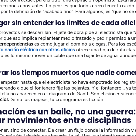
icciones constantes. Lo peor es que todos creen tener la razón.
por la definición de “acabado fino”. Para algunos, es “que no se 
egar sin entender los límites de cada ofic
royectos se descarrilan. El jefe de obra pide al electricista que
er que eso implica replantear medio trazado y pedir permiso a 
nterdependencias
es como jugar al dominó a ciegas. Para los esc
dinación eléctrica con otros oficios
ofrece una hoja de ruta clar
 No es lo mismo mover un cable que una bajante de agua, aunque 
norar los tiempos muertos que nadie com
empezar hasta que el electricista no haya empotrado los registr
perando a que el fontanero fije las bajantes. Y el fontanero… ya t
tella no aparecen en el diagrama de Gantt. Son el cáncer silenci
icios
. Si no los mapeas, tu cronograma es ficción.
nación es un baile, no una guerra
ar movimientos entre disciplinas
ner, sino de conectar. De crear un flujo donde la información y e
Es más fácil decirlo que hacerlo, lo sé. Una vez intenté mediar e