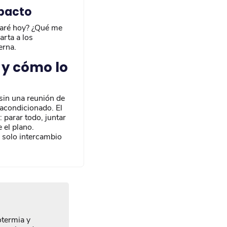
mpacto
 haré hoy? ¿Qué me
arta a los
erna.
 y cómo lo
 sin una reunión de
 acondicionado. El
 parar todo, juntar
 el plano.
 solo intercambio
otermia y