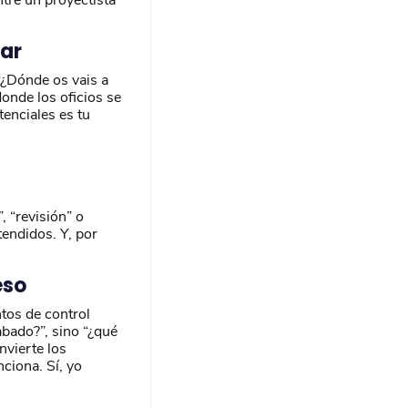
zar
“¿Dónde os vais a
donde los oficios se
tenciales es tu
, “revisión” o
endidos. Y, por
eso
tos de control
abado?”, sino “¿qué
nvierte los
ciona. Sí, yo