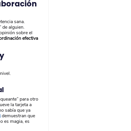
aboración
tencia sana.
 de alguien.
 opinión sobre el
ordinación efectiva
y
nivel.
al
oqueante” para otro
eve la tarjeta a
 no sabía que ya
x
demuestran que
 No es magia, es