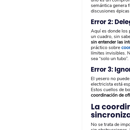
semántica genera fr
discusiones épicas 
Error 2: Del
Aquí es donde los p
un cuadro, sin sab
sin entender las i
práctico sobre
coor
límites invisibles.
sea “solo un tubo”.
Error 3: Ig
El yesero no puede 
electricista está es
Estos cuellos de bo
coordinación de of
La coordi
sincroniz
No se trata de impo
sin obstrucciones. 