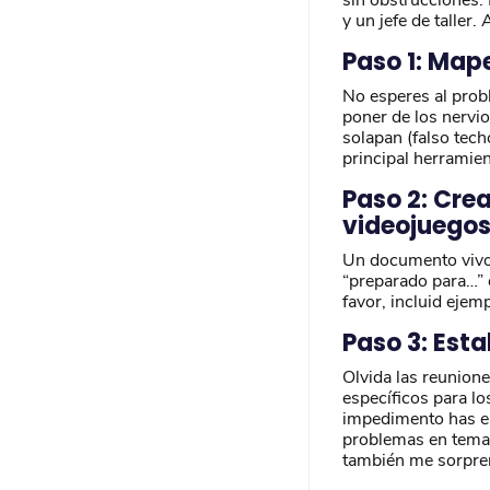
y un jefe de taller
Paso 1: Map
No esperes al prob
poner de los nervio
solapan (falso tech
principal herramien
Paso 2: Crea
videojuegos
Un documento vivo, 
“preparado para…” 
favor, incluid eje
Paso 3: Esta
Olvida las reunion
específicos para l
impedimento has en
problemas en temas
también me sorpre