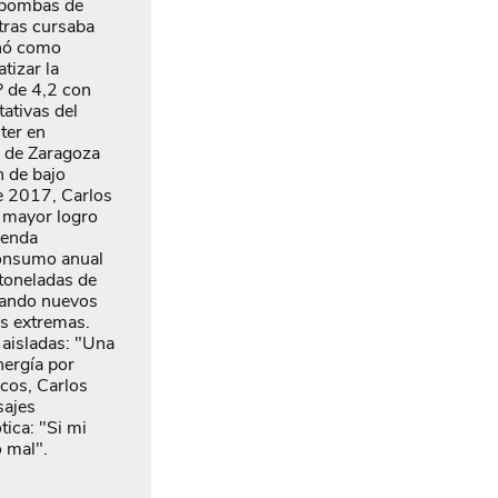
s bombas de
tras cursaba
eñó como
tizar la
P de 4,2 con
ativas del
ter en
d de Zaragoza
n de bajo
e 2017, Carlos
u mayor logro
ienda
consumo anual
toneladas de
bando nuevos
s extremas.
 aisladas: "Una
nergía por
icos, Carlos
sajes
tica: "Si mi
o mal".