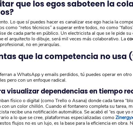
tar que los egos saboteen la col
ios?
ento. Lo que sí puedes hacer es canalizar ese ego hacia la compe
s como “retos técnicos” a superar entre todos, no como “fallos”
se de cada parte en público. Un electricista al que se le pide su
e el arquitecto lo dibuje, será mil veces más colaborativo. La
co
profesional, no en jerarquías.
tas que la competencia no usa (
aferran a WhatsApp y emails perdidos, tú puedes operar en otro 
es pero con un enfoque radical.
a visualizar dependencias en tiempo re
ban físico o digital (como Trello o Asana) donde cada tarea “bl
 con un color chillón. Cuando el fontanero completa su tarea, mu
icista recibe una notificación automática. Se acabó el “es que yo
rario a lo que se cree, plataformas especializadas como
Zinergy
 estos flujos no es un lujo, es la base para la eficiencia en obra.