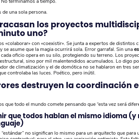
. No terminamos a tiempo.
s de una sola persona.
fracasan los proyectos multidisci
minuto uno?
 «colaborar» con «coexistir». Se junta a expertos de distintos 
 se asume que la magia ocurrirá sola. Error garrafal. Sin una
es
 cada oficio opera en su silo, protegiendo su terreno. Los proy
 estructural, sino por mil malentendidos acumulados. Lo digo po
lador de climatización y el de domótica no se hablaron en tres s
ue controlaba las luces. Poético, pero inútil.
rrores destruyen la coordinación 
Los que todo el mundo comete pensando que “esta vez será difere
umir que todos hablan el mismo idioma (y
enguaje)
o “estándar” no significan lo mismo para un arquitecto que para 
o contractual; para el otro, una aspiración optimista. Esta falt