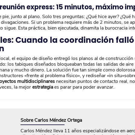
la reunión express: 15 minutos, máximo i
e pie, junto al plano. Solo tres preguntas: ¿Qué hice ayer? ¿Qué
 divagaciones. Si un problema requiere más de 2 minutos, se ap
to sigue. Esta práctica, bien ejecutada, dinamita la burocracia int
les: Cuando la coordinación falló
n
ocal, el equipo de diseño entregó los planos al de construcción
ado: los tabiques diseñados bloqueaban todas las salidas de aire
mana y mucho dinero. La solución fue tan simple como dolorosa:
structores «frente al problema físico», y rediseñar «in situ»sobre
oyectos multidisciplinares
necesitan puntos de contacto real, no
veces, la mejor
estrategia
es parar para poder avanzar.
Sobre
Carlos Méndez Ortega
Carlos Méndez lleva 11 años especializándose en aer