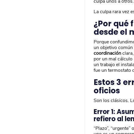
culpa unos a otros
La culpa rara vez e
¿Por qué 
desde el 
Porque confundimos
un objetivo común y
coordinación
clara,
por un mal cálculo
un trabajo el insta
fue un termostato q
Estos 3 e
oficios
Son los clásicos. 
Error 1: As
refiero al l
“Plazo”, “urgente” 
uno es un compromis