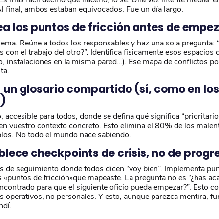
. Al final, ambos estaban equivocados. Fue un día largo.
ea los puntos de fricción antes de empe
lema. Reúne a todos los responsables y haz una sola pregunta: 
s con el trabajo del otro?”. Identifica físicamente esos espacios 
o, instalaciones en la misma pared…). Ese mapa de conflictos po
ta.
 un glosario compartido (sí, como en los
)
accesible para todos, donde se defina qué significa “prioritario”
en vuestro contexto concreto. Esto elimina el 80% de los malent
mplos. No todo el mundo nace sabiendo.
blece checkpoints de crisis, no de progr
es de seguimiento donde todos dicen “voy bien”. Implementa pun
os «puntos de fricción»que mapeaste. La pregunta no es “¿has ac
contrado para que el siguiente oficio pueda empezar?”. Esto co
 operativos, no personales. Y esto, aunque parezca mentira, fun
ndí.