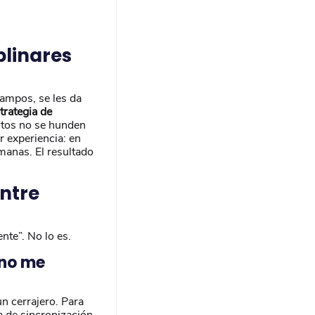
plinares
campos, se les da
trategia de
ectos no se hunden
r experiencia: en
emanas. El resultado
entre
nte”. No lo es.
 no me
un cerrajero. Para
a de sincronización