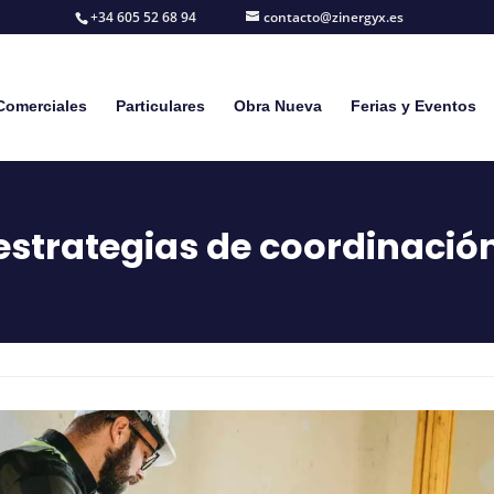
+34 605 52 68 94
contacto@zinergyx.es
Comerciales
Particulares
Obra Nueva
Ferias y Eventos
strategias de coordinación 