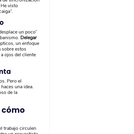
 He visto
caiga”.
io
 “desplace un poco”
urbanismo.
Delegar
épticos, un enfoque
a sobre estos
a ojos del cliente
enta
os. Pero el
e haces una idea.
oso de la
: cómo
l trabajo circulen
ntre un proyectista