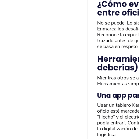
¿Cómo evi
entre ofic
No se puede. Lo si
Enmarca los desafío
Reconoce la experti
trazado antes de qu
se basa en respeto 
Herramien
deberías)
Mientras otros se 
Herramientas simpl
Una app par
Usar un tablero Kan
oficio esté marcada
“Hecho” y el electr
podía entrar”. Cont
la digitalización de
logística.