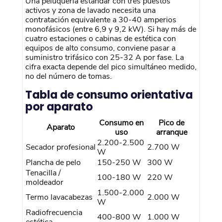
Una peluquería estándar con tres puestos
activos y zona de lavado necesita una
contratación equivalente a 30-40 amperios
monofásicos (entre 6,9 y 9,2 kW). Si hay más de
cuatro estaciones o cabinas de estética con
equipos de alto consumo, conviene pasar a
suministro trifásico con 25-32 A por fase. La
cifra exacta depende del pico simultáneo medido,
no del número de tomas.
Tabla de consumo orientativa
por aparato
Consumo en
Pico de
Aparato
uso
arranque
2.200-2.500
Secador profesional
2.700 W
W
Plancha de pelo
150-250 W
300 W
Tenacilla /
100-180 W
220 W
moldeador
1.500-2.000
Termo lavacabezas
2.000 W
W
Radiofrecuencia
400-800 W
1.000 W